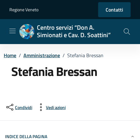
Vai ai contenuti
Vai al footer
Contatti
Regione Veneto
Centro servizi “Don A.
Simionati e Cav. D. Soattini”
Home
/
Amministrazione
/
Stefania Bressan
Stefania Bressan
Dettagli della persona
Condividi
Vedi azioni
INDICE DELLA PAGINA