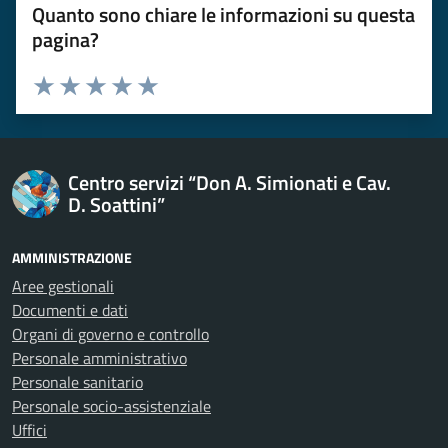
Quanto sono chiare le informazioni su questa
pagina?
Esprimi una valutazione
Valuta 1 stelle su 5
Valuta 2 stelle su 5
Valuta 3 stelle su 5
Valuta 4 stelle su 5
Valuta 5 stelle su 5
Centro servizi “Don A. Simionati e Cav.
D. Soattini”
AMMINISTRAZIONE
Aree gestionali
Documenti e dati
Organi di governo e controllo
Personale amministrativo
Personale sanitario
Personale socio-assistenziale
Uffici