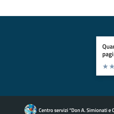
Quan
pagi
Esprimi u
Valuta 
Val
Centro servizi “Don A. Simionati e C