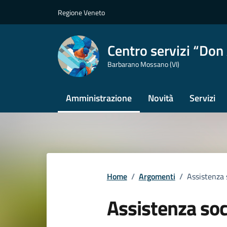
Vai ai contenuti
Vai al footer
Regione Veneto
Centro servizi “Don 
Barbarano Mossano (VI)
Amministrazione
Novità
Servizi
Home
/
Argomenti
/
Assistenza 
Assistenza soc