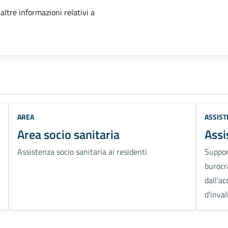
'argomento
 altre informazioni relativi a
AREA
ASSIST
Area socio sanitaria
Assi
Assistenza socio sanitaria ai residenti
Suppor
burocr
dall'ac
d'inva