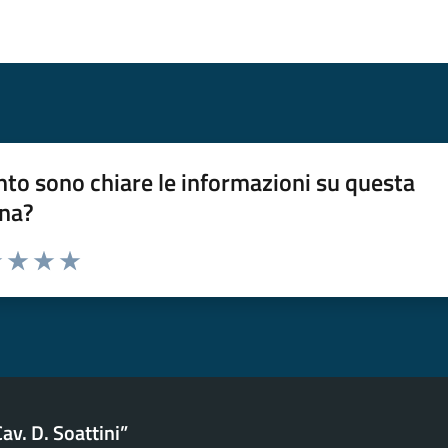
to sono chiare le informazioni su questa
na?
na valutazione
1 stelle su 5
uta 2 stelle su 5
Valuta 3 stelle su 5
Valuta 4 stelle su 5
Valuta 5 stelle su 5
av. D. Soattini”