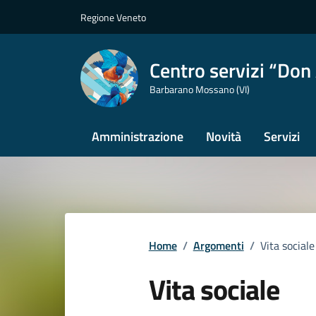
Vai ai contenuti
Vai al footer
Regione Veneto
Centro servizi “Don 
Barbarano Mossano (VI)
Amministrazione
Novità
Servizi
Home
/
Argomenti
/
Vita sociale
Vita sociale