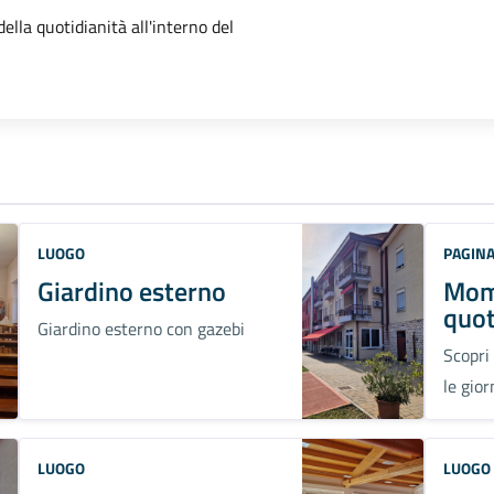
'argomento
ella quotidianità all'interno del
LUOGO
PAGIN
Giardino esterno
Mom
quot
Giardino esterno con gazebi
Scopri
le gior
LUOGO
LUOGO