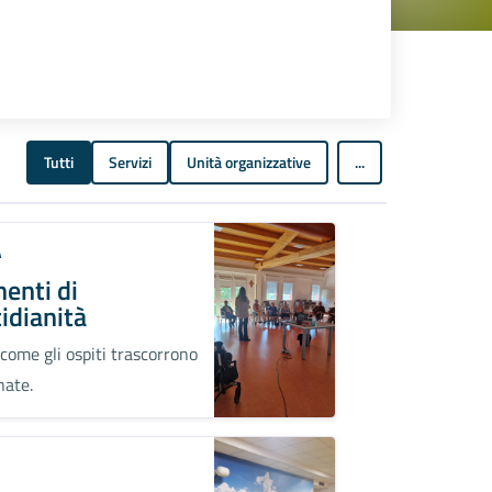
Tutti
Servizi
Unità organizzative
...
A
enti di
idianità
 come gli ospiti trascorrono
nate.