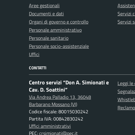
Aree gestionali
Assisten
Documenti e dati
Servizi 
Organi di governo e controllo
Servizi s
Personale amministrativo
Personale sanitario
Personale socio-assistenziale
Uffici
CONTATTI
Centro servizi “Don A. Simionati e
Leggi le
Cav. D. Soattini”
Segnalazi
Via Andrea Palladio 13, 36048
Whistle
Barbarano Mossano (VI)
Reclamo 
Codice fiscale: 80015030242
Partita IVA: 00842830242
Uffici amministrativi
PEC:
crsimionati@pec.it