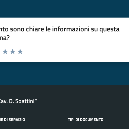
to sono chiare le informazioni su questa
na?
na valutazione
1 stelle su 5
uta 2 stelle su 5
Valuta 3 stelle su 5
Valuta 4 stelle su 5
Valuta 5 stelle su 5
av. D. Soattini”
E DI SERVIZIO
TIPI DI DOCUMENTO