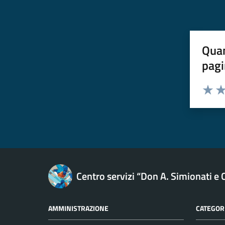
Quan
pagi
Esprimi u
Valuta 
Val
Centro servizi “Don A. Simionati e C
AMMINISTRAZIONE
CATEGORI