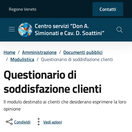
Vai ai contenuti
Vai al footer
Contatti
Regione Veneto
Centro servizi “Don A.
Simionati e Cav. D. Soattini”
Home
/
Amministrazione
/
Documenti pubblici
/
Modulistica
/
Questionario di soddisfazione clienti
Questionario di
soddisfazione clienti
Dettagli del documento
Il modulo destinato ai clienti che desiderano esprimere la loro
opinione
Condividi
Vedi azioni