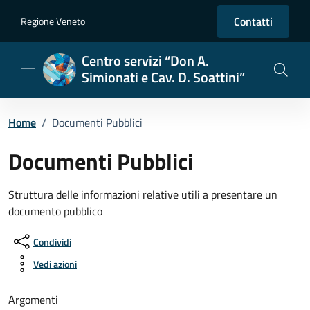
Vai ai contenuti
Vai al footer
Contatti
Regione Veneto
Centro servizi “Don A.
Simionati e Cav. D. Soattini”
Home
/
Documenti Pubblici
Documenti Pubblici
Struttura delle informazioni relative utili a presentare un
documento pubblico
Condividi
Vedi azioni
Argomenti